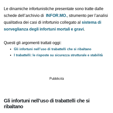
trabattelli montati male, di attrezzature usate in modo
non adeguato e concludiamo oggi questo breve viaggio
soffermandoci su alcuni casi di
ribaltamento dei
trabattelli
.
Le dinamiche infortunistiche presentate sono tratte
dalle schede dell’archivio di
INFOR.MO.
, strumento
per l'analisi qualitativa dei casi di infortunio collegato al
sistema di sorveglianza degli infortuni mortali e
gravi
.
Questi gli argomenti trattati oggi:
Gli infortuni nell’uso di trabattelli che si ribaltano
I trabattelli: le risposte su sicurezza strutturale e stabilità
Pubblicità