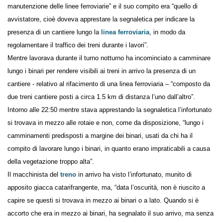
ferroviario
.
L’infortunato era un “dipendente di una ditta che si occupava della
manutenzione delle linee ferroviarie” e il suo compito era “quello di
avvistatore, cioè doveva apprestare la segnaletica per indicare la
presenza di un cantiere lungo la
linea ferroviaria
, in modo da
regolamentare il traffico dei treni durante i lavori”.
Mentre lavorava durante il turno notturno ha incominciato a
camminare lungo i binari per rendere visibili ai treni in arrivo la
presenza di un cantiere - relativo al rifacimento di una linea ferroviaria
– “composto da due treni cantiere posti a circa 1.5 km di distanza l’uno
dall’altro”.
Intorno alle 22:50 mentre stava apprestando la segnaletica
l’infortunato si trovava in mezzo alle rotaie e non, come da
disposizione, “lungo i camminamenti predisposti a margine dei binari,
usati da chi ha il compito di lavorare lungo i binari, in quanto erano
impraticabili a causa della vegetazione troppo alta”.
Il macchinista del
treno
in arrivo ha visto l’infortunato, munito di