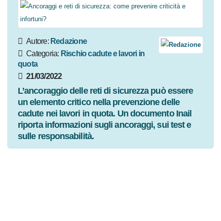
Autore:
Redazione
Categoria:
Rischio cadute e lavori
in quota
21/03/2022
L’ancoraggio delle reti di sicurezza può essere un
elemento critico nella prevenzione delle cadute
nei lavori in quota. Un documento Inail riporta
informazioni sugli ancoraggi, sui test e sulle
responsabilità.
Roma, 21 Mar – Ci siamo soffermati in questi mesi,
attraverso un documento Inail della collana Cantieri,
sulle
reti di sicurezza
, dispositivi di
protezione
collettiva
che forniscono la protezione dalle
cadute
dall’alto
“consentendo contemporaneamente alle