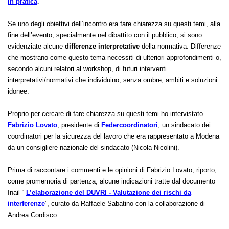
Modena, nell’ambito del progetto “
A Modena la sicurezza sul lavoro,
in pratica
.
Se uno degli obiettivi dell’incontro era fare chiarezza su questi temi, alla
fine dell’evento, specialmente nel dibattito con il pubblico, si sono
evidenziate alcune
differenze interpretative
della normativa. Differenze
che mostrano come questo tema necessiti di ulteriori approfondimenti o,
secondo alcuni relatori al workshop, di futuri interventi
interpretativi/normativi che individuino, senza ombre, ambiti e soluzioni
idonee.
Proprio per cercare di fare chiarezza su questi temi ho intervistato
Fabrizio Lovato
, presidente di
Federcoordinatori
, un sindacato dei
coordinatori per la sicurezza del lavoro che era rappresentato a Modena
da un consigliere nazionale del sindacato (Nicola Nicolini).
Prima di raccontare i commenti e le opinioni di Fabrizio Lovato, riporto,
come promemoria di partenza, alcune indicazioni tratte dal documento
Inail “
L’elaborazione del DUVRI - Valutazione dei rischi da
interferenze
”, curato da Raffaele Sabatino con la collaborazione di
Andrea Cordisco.