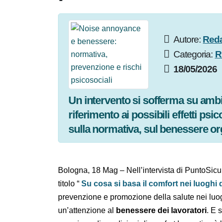
Autore:
Re
Categoria:
18/05/202
Un intervento si sofferma su am
riferimento ai possibili effetti p
sulla normativa, sul benessere org
Bologna, 18 Mag – Nell’intervista di PuntoSi
dal titolo “
Su cosa si basa il comfort nei l
sottolineato come la prevenzione e promozi
più in generale, anche un’attenzione al
bene