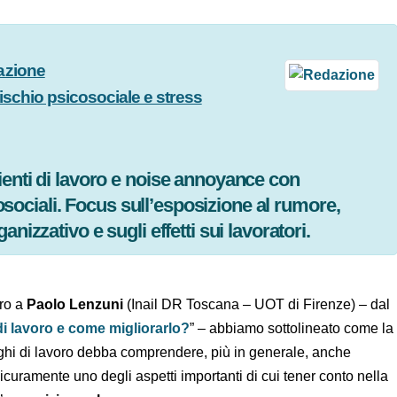
dazione
Rischio psicosociale e stress
6
bienti di lavoro e noise annoyance con
sicosociali. Focus sull’esposizione al rumore,
anizzativo e sugli effetti sui lavoratori.
curo a
Paolo Lenzuni
(Inail DR Toscana – UOT di Firenze) –
uoghi di lavoro e come migliorarlo?
” – abbiamo
one della salute nei luoghi di lavoro debba comprendere,
ssere dei lavoratori
. E sicuramente uno degli aspetti