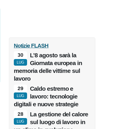
Notizie
FLASH
L’8 agosto sarà la
30
Giornata europea in
LUG
memoria delle vittime sul
lavoro
Caldo estremo e
29
lavoro: tecnologie
LUG
digitali e nuove strategie
La gestione del calore
28
sul luogo di lavoro in
LUG