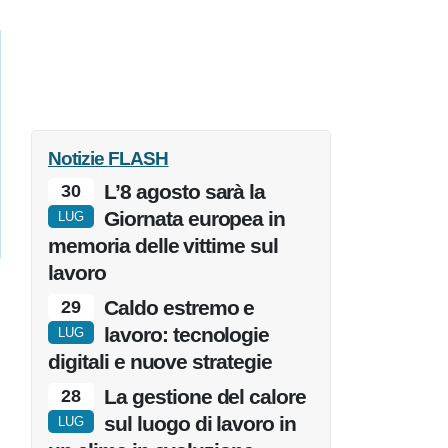
Notizie
FLASH
L’8 agosto sarà la
30
Giornata europea in
LUG
memoria delle vittime sul
lavoro
Caldo estremo e
29
lavoro: tecnologie
LUG
digitali e nuove strategie
La gestione del calore
28
sul luogo di lavoro in
LUG