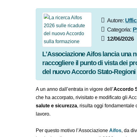
Autore:
Uff
Categoria:
12/06/202
L’Associazione Aifos lancia una 
raccogliere il punto di vista dei 
applicative del nuovo Accordo St
A un anno dall’entrata in vigore dell’
Accordo
importante che ha accorpato, rivisitato e mod
formazione in materia di salute e sicurez
e la percezione nel mondo del lavoro.
Per questo motivo l’Associazione
Aifos
, da 