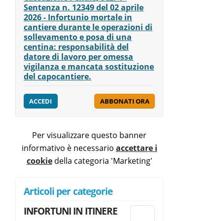
Sentenza n. 12349 del 02 aprile
2026 - Infortunio mortale in
cantiere durante le operazioni di
sollevamento e posa di una
centina: responsabilità del
datore di lavoro per omessa
vigilanza e mancata sostituzione
del capocantiere.
ACCEDI
ABBONATI ORA
Per visualizzare questo banner
informativo è necessario
accettare i
cookie
della categoria 'Marketing'
Articoli per categorie
INFORTUNI IN ITINERE