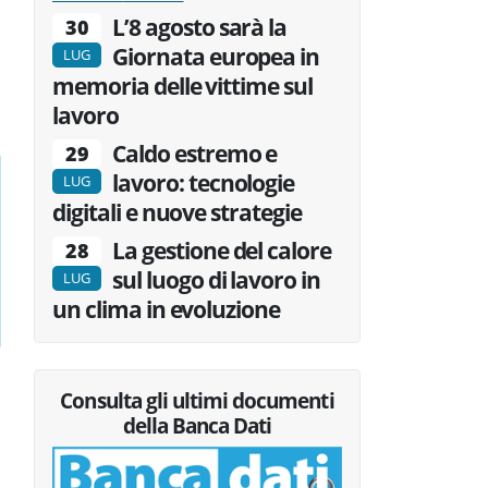
L’8 agosto sarà la
30
Giornata europea in
LUG
memoria delle vittime sul
lavoro
Caldo estremo e
29
lavoro: tecnologie
LUG
digitali e nuove strategie
La gestione del calore
28
sul luogo di lavoro in
LUG
un clima in evoluzione
Consulta gli ultimi documenti
della Banca Dati