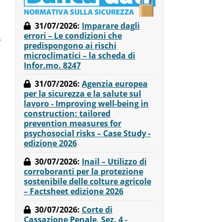
31/07/2026
:
Imparare dagli
errori – Le condizioni che
A
predispongono ai rischi
microclimatici – la scheda di
Infor.mo. 8247
31/07/2026
:
Agenzia europea
per la sicurezza e la salute sul
lavoro - Improving well-being in
construction: tailored
prevention measures for
psychosocial risks – Case Study -
edizione 2026
30/07/2026
:
Inail – Utilizzo di
corroboranti per la protezione
sostenibile delle colture agricole
– Factsheet edizione 2026
30/07/2026
:
Corte di
Cassazione Penale, Sez. 4 -