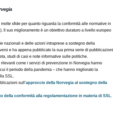
 Norvegia
one molte sfide per quanto riguarda la conformità alle
 sul lavoro (SSL). Il suo miglioramento è un obiettivo
egie
nazionali
e delle azioni intraprese a sostegno della
 diversi e ha appena pubblicato la sua prima serie di
relazione completa, studi di casi e note informative sulle
tori rilevanti
come i servizi di prevenzione
in Norvegia
i anni – tra cui il periodo della pandemia – che hanno
lla conformità alla SSL.
pubblicazioni sull’
approccio
della Norvegia al sostegno
nto della conformità alla regolamentazione in materia