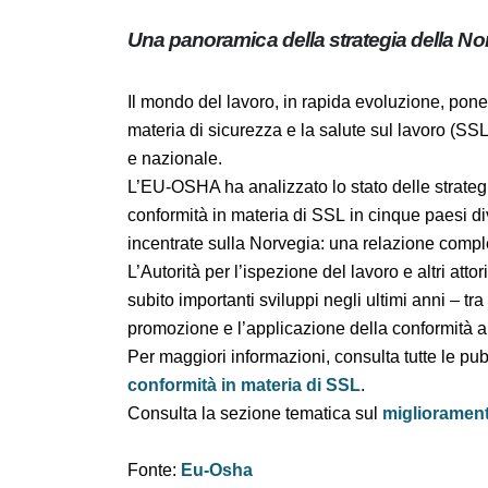
Una panoramica della strategia della
Il mondo
del lavoro, in rapida
evoluzione, p
normative in materia di sicurezza e la salute
duraturo a livello europeo e nazionale.
L’EU-OSHA ha analizzato lo stato delle
strat
conformità in materia di SSL
in cinque paesi
pubblicazioni incentrate sulla Norvegia: una 
politiche.
L’Autorità per l’ispezione del lavoro e altri at
hanno subito importanti sviluppi negli ultim
migliorato la promozione e l’applicazione de
Per maggiori informazioni, consulta tutte le 
della conformità in materia di SSL
.
Consulta la sezione tematica sul
migliorame
di SSL
.