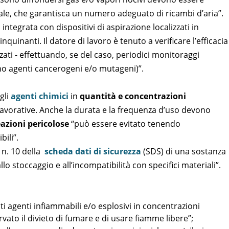
le, che garantisca un numero adeguato di ricambi d’aria”.
 integrata con dispositivi di aspirazione localizzati in
nquinanti. Il datore di lavoro è tenuto a verificare l’efficacia
zzati - effettuando, se del caso, periodici monitoraggi
ano agenti cancerogeni e/o mutageni)”.
gli
agenti chimici
in
quantità e concentrazioni
lavorative. Anche la durata e la frequenza d’uso devono
eazioni pericolose
“può essere evitato tenendo
ili”.
 n. 10 della
scheda dati di sicurezza
(SDS) di una sostanza
lo stoccaggio e all’incompatibilità con specifici materiali”.
i agenti infiammabili e/o esplosivi in concentrazioni
vato il divieto di fumare e di usare fiamme libere”;