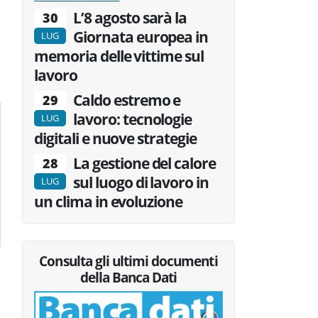
L’8 agosto sarà la
30
Giornata europea in
LUG
memoria delle vittime sul
lavoro
Caldo estremo e
29
lavoro: tecnologie
LUG
digitali e nuove strategie
La gestione del calore
28
sul luogo di lavoro in
LUG
un clima in evoluzione
Consulta gli ultimi documenti
della Banca Dati