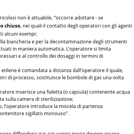
ricolosi non è attuabile, “occorre adottare - se
lo chiuso
, nei quali il contatto degli operatori con gli agenti
ti alcuni esempi:
della biancheria e per la decontaminazione degli strumenti
ttuati in maniera automatica. L’operatore si limita
essari e al controllo dei dosaggi in termini di
di etilene è comandata a distanza dall’operatore il quale,
tri di processo, sostituisce le bombole di gas una volta
peratore inserisce una fialetta (o capsula) contenente acqua
 sulla camera di sterilizzazione;
co, l’operatore introduce la miscela di partenza
contenitore sigillato monouso”.
possono diffondersi gas e/o vapori nocivi devono essere