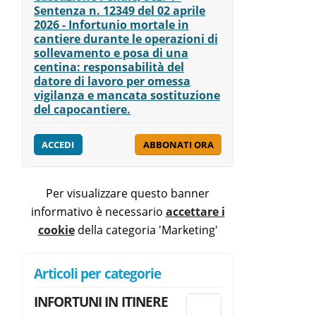
Sentenza n. 12349 del 02 aprile
2026 - Infortunio mortale in
cantiere durante le operazioni di
sollevamento e posa di una
centina: responsabilità del
datore di lavoro per omessa
vigilanza e mancata sostituzione
del capocantiere.
ACCEDI
ABBONATI ORA
Per visualizzare questo banner
informativo è necessario
accettare i
cookie
della categoria 'Marketing'
Articoli per categorie
INFORTUNI IN ITINERE