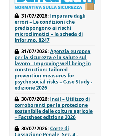
31/07/2026
:
Imparare dagli
errori – Le condizioni che
predispongono ai rischi
microclimatici – la scheda di
Infor.mo. 8247
31/07/2026
:
Agenzia europea
per la sicurezza e la salute sul
lavoro - Improving well-being in
construction: tailored
prevention measures for
psychosocial risks – Case Study -
edizione 2026
30/07/2026
:
Inail – Utilizzo di
corroboranti per la protezione
sostenibile delle colture agricole
– Factsheet edizione 2026
30/07/2026
:
Corte di
Cassazione Penale, Sez. 4 -