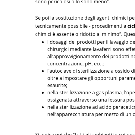
sono pericolosi o lo sono meno”.
Se poi la sostituzione degli agenti chimici pe
tecnicamente possibile - procedimenti a
cic
chimici è assente o ridotto al minimo”. Ques
i dosaggi dei prodotti per il lavaggio 
chirurgici mediante lavaferri sono effe
all’approvvigionamento dei prodotti nec
concentrazione, pH, ecc.;
l’autoclave di sterilizzazione a ossido 
oltre a impostare gli opportuni parame
esaurite;
nella sterilizzazione a gas plasma, l’o
ossigenata attraverso una fessura posta
nella sterilizzazione ad acido peraceti
nell’apparecchiatura per mezzo di un 
Si indica poi che “tutti gli ambienti in cui 