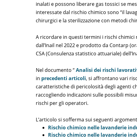
inalati e possono liberare gas tossici se mes
interessate dal rischio chimico sono “il lav
chirurgici e la sterilizzazione con metodi chi
A ricordare in questi termini i rischi chimici
dall’Inail nel 2022 e prodotto da Contarp (or
CSA (Consulenza statistico attuariale) dell’I
Nel documento “
Analisi dei rischi lavorat
in
precedenti articoli
, si affrontano vari risc
caratteristiche di pericolosità degli agenti c
raccogliendo indicazioni sulle possibili mis
rischi per gli operatori.
L’articolo si sofferma sui seguenti argoment
Rischio chimico nelle lavanderie indus
Rischio chimico nelle lavanderie indu