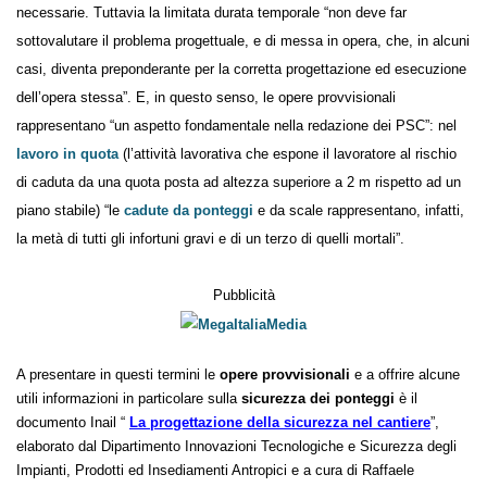
che hanno una durata temporale limitata e devono essere rimosse
quando non più necessarie. Tuttavia la limitata durata temporale “non
deve far sottovalutare il problema progettuale, e di messa in opera,
che, in alcuni casi, diventa preponderante per la corretta
progettazione ed esecuzione dell’opera stessa”. E, in questo senso, le
opere provvisionali rappresentano “un aspetto fondamentale nella
redazione dei PSC”: nel
lavoro in quota
(l’attività lavorativa che
espone il lavoratore al rischio di caduta da una quota posta ad altezza
superiore a 2 m rispetto ad un piano stabile) “le
cadute da ponteggi
e
da scale rappresentano, infatti, la metà di tutti gli infortuni gravi e di
un terzo di quelli mortali”.
Pubblicità
A presentare in questi termini le
opere provvisionali
e a offrire alcune
utili informazioni in particolare sulla
sicurezza dei ponteggi
è il
documento Inail “
La progettazione della sicurezza nel cantiere
”,