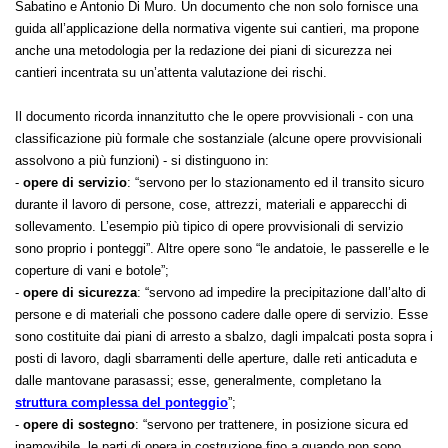
elaborato dal Dipartimento Innovazioni Tecnologiche e Sicurezza degli
Impianti, Prodotti ed Insediamenti Antropici e a cura di Raffaele
Sabatino e Antonio Di Muro. Un documento che non solo fornisce una
guida all’applicazione della normativa vigente sui cantieri, ma propone
anche una metodologia per la redazione dei piani di sicurezza nei
cantieri incentrata su un’attenta valutazione dei rischi.
Il documento ricorda innanzitutto che le opere provvisionali - con una
classificazione più formale che sostanziale (alcune opere provvisionali
assolvono a più funzioni) - si distinguono in:
-
opere di servizio
: “servono per lo stazionamento ed il transito sicuro
durante il lavoro di persone, cose, attrezzi, materiali e apparecchi di
sollevamento. L’esempio più tipico di opere provvisionali di servizio
sono proprio i ponteggi”. Altre opere sono “le andatoie, le passerelle e le
coperture di vani e botole”;
-
opere di sicurezza
: “servono ad impedire la precipitazione dall’alto di
persone e di materiali che possono cadere dalle opere di servizio. Esse
sono costituite dai piani di arresto a sbalzo, dagli impalcati posta sopra i
posti di lavoro, dagli sbarramenti delle aperture, dalle reti anticaduta e
dalle mantovane parasassi; esse, generalmente, completano la