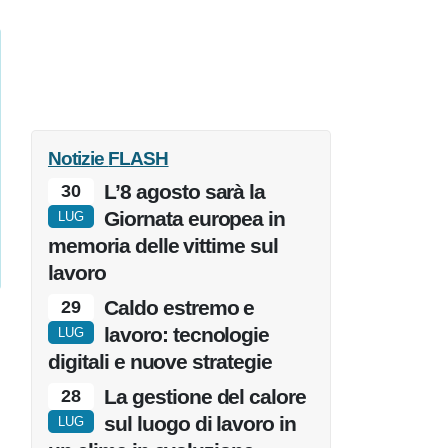
Notizie
FLASH
L’8 agosto sarà la
30
Giornata europea in
LUG
memoria delle vittime sul
lavoro
Caldo estremo e
29
lavoro: tecnologie
LUG
digitali e nuove strategie
La gestione del calore
28
sul luogo di lavoro in
LUG