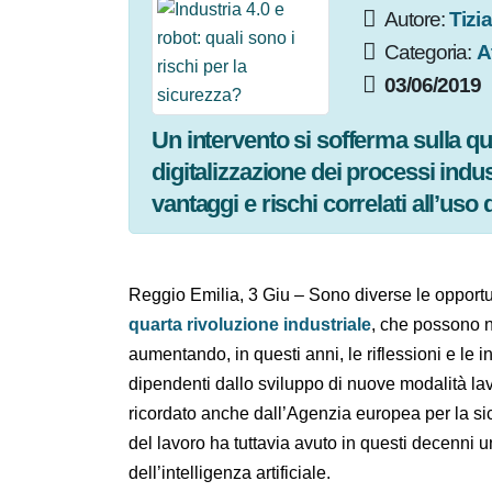
Autore:
Ti
Categoria:
03/06/201
Un intervento si sofferma sulla q
digitalizzazione dei processi indus
vantaggi e rischi correlati all’uso
Reggio Emilia, 3 Giu – Sono diverse le opport
quarta rivoluzione industriale
, che posson
stanno infatti aumentando, in questi anni, le
ufficiali, sui rischi dipendenti dallo svilupp
robotica
che, come ricordato anche dall’Agen
è una novità per il mondo del lavoro ha tutt
specialmente con lo sviluppo dell’intelligenza 