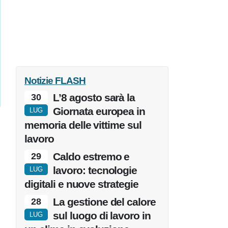
Notizie
FLASH
L’8 agosto sarà la
30
Giornata europea in
LUG
memoria delle vittime sul
lavoro
Caldo estremo e
29
lavoro: tecnologie
LUG
digitali e nuove strategie
La gestione del calore
28
sul luogo di lavoro in
LUG