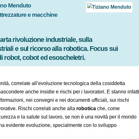
ziano Menduto
Attrezzature e macchine
9
uarta rivoluzione industriale, sulla
triali e sul ricorso alla robotica. Focus sui
 di robot, cobot ed esoscheletri.
unità, correlate all’evoluzione tecnologica della cosiddetta
o nascondere anche insidie e rischi per i lavoratori. E
 riflessioni e le informazioni, nei convegni e nei documenti
o di nuove modalità lavorative. Rischi correlati anche alla
zia europea per la sicurezza e la salute sul lavoro, se non
avia avuto in questi decenni una evidente evoluzione,
artificiale.