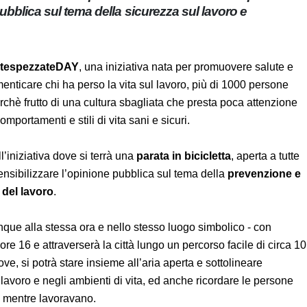
ione pubblica sul tema della sicurezza sul lavoro e
evitespezzateDAY
, una iniziativa nata per promuovere
per non dimenticare chi ha perso la vita sul lavoro, più di
i inaccettabili perchè frutto di una cultura sbagliata che
'adozione di condizioni, comportamenti e stili di vita sani e
 all’iniziativa dove si terrà una
parata in bicicletta
, aperta a
i), per sensibilizzare l’opinione pubblica sul tema della
ricordo di vittime del lavoro
.
vunque alla stessa ora e nello stesso luogo simbolico - con
lle ore 16 e attraverserà la città lungo un percorso facile di
rea verde dove, si potrà stare insieme all’aria aperta e
 sicurezza sul lavoro e negli ambienti di vita, ed anche