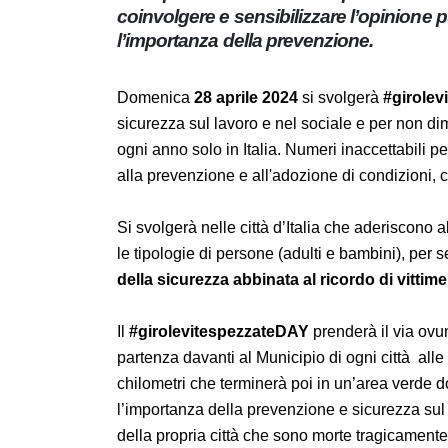
per coinvolgere e sensibilizzare l’opin
l’importanza della prevenzione.
Domenica
28 aprile 2024
si svolgerà
#girol
salute e sicurezza sul lavoro e nel sociale e 
1000 persone ogni anno solo in Italia. Numer
presta poca attenzione alla prevenzione e all
sicuri.
Si svolgerà nelle città d’Italia che aderiscono
tutte le tipologie di persone (adulti e bambin
prevenzione e della sicurezza abbinata al 
Il
#girolevitespezzateDAY
prenderà il via o
partenza davanti al Municipio di ogni città a
circa 10 chilometri che terminerà poi in un’a
sottolineare l’importanza della prevenzione e