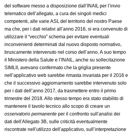
dell’Allegato 3B del D.Lgs. 81/08 in relazione alle
conclusioni del tavolo tecnico citato, aveva reso
necessario cambiare alcuni
item
del software messo a
disposizione dall’INAIL per l’invio telematico
dell’allegato, a cura dei singoli medici competenti, alle
varie ASL del territorio del nostro Paese ma che, per i
dati relativi all’anno 2016, si era convenuto di utilizzare
il “vecchio” schema per evitare eventuali inconvenienti
determinati dal nuovo disposto normativo,
bruscamente intervenuto nel corso dell’anno. A suo
tempo il Ministero della Salute e l’INAIL, anche su
sollecitazione SIMLII, avevano confermato che la griglia
presente nell’applicativo web sarebbe rimasta invariata
per il 2016 e che il successivo aggiornamento sarebbe
intervenuto solo per i dati dell’anno 2017, da
trasmettere entro il primo trimestre del 2018. Allo
stesso tempo era stato stabilito di mantenere il tavolo
tecnico allo scopo di creare un
osservatorio