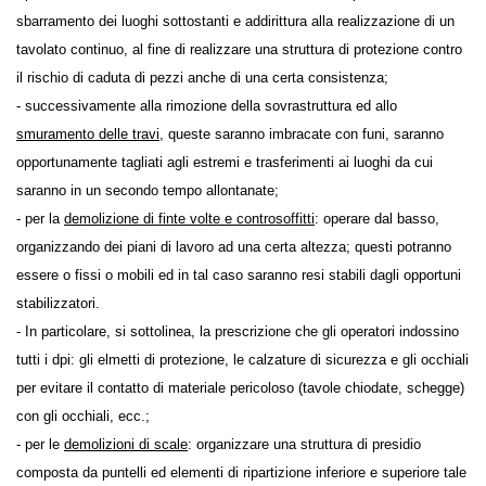
travi.
- per la
demolizione delle voltine
o
tavelle in laterizio
: provvedere allo
sbarramento dei luoghi sottostanti e addirittura alla realizzazione di
un tavolato continuo, al fine di realizzare una struttura di protezione
contro il rischio di caduta di pezzi anche di una certa consistenza;
- successivamente alla rimozione della sovrastruttura ed allo
smuramento delle travi
, queste saranno imbracate con funi, saranno
opportunamente tagliati agli estremi e trasferimenti ai luoghi da cui
saranno in un secondo tempo allontanate;
- per la
demolizione di finte volte e controsoffitti
: operare dal basso,
organizzando dei piani di lavoro ad una certa altezza; questi potranno
essere o fissi o mobili ed in tal caso saranno resi stabili dagli opportuni
stabilizzatori.
- In particolare, si sottolinea, la prescrizione che gli operatori indossino
tutti i dpi: gli elmetti di protezione, le calzature di sicurezza e gli occhiali
per evitare il contatto di materiale pericoloso (tavole chiodate,
schegge) con gli occhiali, ecc.;
- per le
demolizioni di scale
: organizzare una struttura di presidio