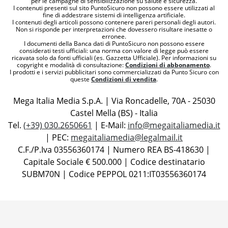
per le campagne di sensibilizzazione su salute e sicurezza.
I contenuti presenti sul sito PuntoSicuro non possono essere utilizzati al
fine di addestrare sistemi di intelligenza artificiale.
I contenuti degli articoli possono contenere pareri personali degli autori.
Non si risponde per interpretazioni che dovessero risultare inesatte o
erronee.
I documenti della Banca dati di PuntoSicuro non possono essere
considerati testi ufficiali: una norma con valore di legge può essere
ricavata solo da fonti ufficiali (es. Gazzetta Ufficiale). Per informazioni su
copyright e modalità di consultazione:
Condizioni di abbonamento
.
I prodotti e i servizi pubblicitari sono commercializzati da Punto Sicuro con
queste
Condizioni di vendita
.
Mega Italia Media S.p.A. | Via Roncadelle, 70A - 25030
Castel Mella (BS) - Italia
Tel.
(+39) 030.2650661
| E-Mail:
info@megaitaliamedia.it
| PEC:
megaitaliamedia@legalmail.it
C.F./P.Iva 03556360174 | Numero REA BS-418630 |
Capitale Sociale € 500.000 | Codice destinatario
SUBM70N | Codice PEPPOL 0211:IT03556360174