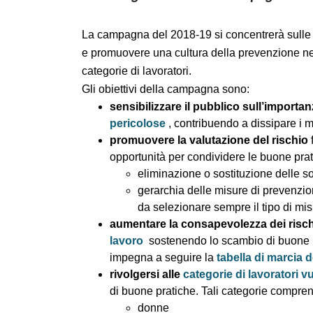
La campagna del 2018-19 si concentrerà sulle 
pubblico e promuovere una cultura della prev
rivolgersi a specifiche categorie di lavoratori
Gli obiettivi della campagna sono:
sensibilizzare il pubblico sull’import
sostanze pericolose
, contribuendo a 
promuovere la valutazione del risch
opportunità per condividere le buone p
eliminazione o sostituzione delle
gerarchia delle misure di prevenz
modo da selezionare sempre il tipo
aumentare la consapevolezza dei ris
lavoro
sostenendo lo scambio di buone
impegna a seguire la
tabella di marci
rivolgersi alle
categorie di lavoratori
esempi di buone pratiche. Tali categ
donne