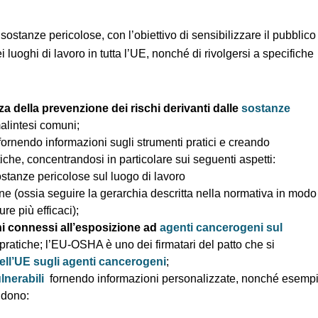
sostanze pericolose, con l’obiettivo di sensibilizzare il
enzione nei luoghi di lavoro in tutta l’UE, nonché di
.
anza della prevenzione dei rischi derivanti dalle
dissipare i malintesi comuni;
io
fornendo informazioni sugli strumenti pratici e creando
ratiche, concentrandosi in particolare sui seguenti aspetti:
 sostanze pericolose sul luogo di lavoro
ione (ossia seguire la gerarchia descritta nella normativa in
 di misure più efficaci);
chi connessi all’esposizione ad
agenti cancerogeni sul
 pratiche; l’EU-OSHA è uno dei firmatari del patto che si
a dell’UE sugli agenti cancerogeni
;
 vulnerabili
fornendo informazioni personalizzate, nonché
orie comprendono: