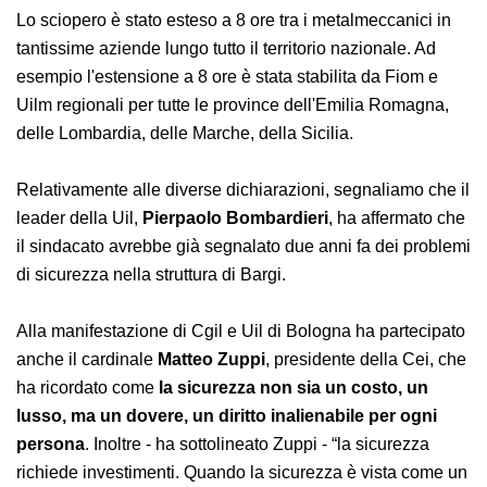
Sono state diverse in questi giorni anche le
dichiarazioni
sull’incidente connesse anche allo
sciopero generale
proclamato dalla Cgil e dalla Uil per
oggi, 11 aprile e da noi ricordato anche durante la
recente
intervista a Ivana Veronese
.
Lo sciopero è stato esteso a 8 ore tra i metalmeccanici
in tantissime aziende lungo tutto il territorio nazionale.
Ad esempio l'estensione a 8 ore è stata stabilita da
Fiom e Uilm regionali per tutte le province dell'Emilia
Romagna, delle Lombardia, delle Marche, della Sicilia.
Relativamente alle diverse dichiarazioni, segnaliamo
che il leader della Uil,
Pierpaolo Bombardieri
, ha
affermato che il sindacato avrebbe già segnalato due
anni fa dei problemi di sicurezza nella struttura di
Bargi.