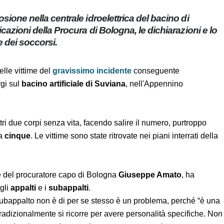
plosione nella centrale idroelettrica del bacino di
ndicazioni della Procura di Bologna, le dichiarazioni
ssante dei soccorsi.
o delle vittime del
gravissimo incidente
conseguente
 Bargi sul
bacino artificiale di Suviana
, nell'Appennino
le altri due corpi senza vita, facendo salire il numero,
dell’incidente a
cinque
. Le vittime sono state ritrovate nei
voce del procuratore capo di Bologna
Giuseppe Amato
, ha
 sugli
appalti
e i
subappalti
.
e il subappalto non è di per se stesso è un problema,
odice civile a cui tradizionalmente si ricorre per avere