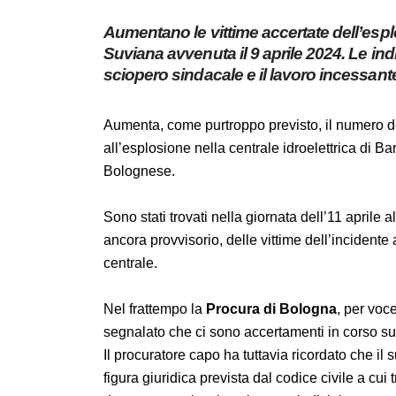
Aumentano le vittime accertate dell’es
Suviana avvenuta il 9 aprile 2024. Le i
e lo sciopero sindacale e il lavoro ince
Aumenta, come purtroppo previsto, il numer
all’esplosione nella centrale idroelettrica di
Bolognese.
Sono stati trovati nella giornata dell’11 apri
purtroppo ancora provvisorio, delle vittime 
piani interrati della centrale.
Nel frattempo la
Procura di Bologna
, per 
segnalato che ci sono accertamenti in corso
Il procuratore capo ha tuttavia ricordato ch
perché “è una figura giuridica prevista dal c