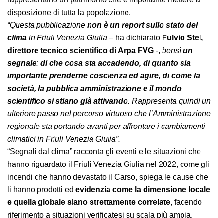
infatti continuamente anche in Friuli Venezia Giulia e
rappresentano un patrimonio che è importante
mettere a disposizione di tutta la popolazione.
“Questa pubblicazione
non è un report sullo stato del
clima
in Friuli Venezia Giulia
– ha dichiarato
Fulvio
Stel, direttore tecnico scientifico di Arpa
FVG
-,
bensì
un segnale
:
di che cosa sta accadendo, di
quanto sia importante prenderne coscienza ed
agire, di come la società, la pubblica
amministrazione e il mondo scientifico si stiano già
attivando
. Rappresenta quindi un ulteriore passo nel
percorso virtuoso che l’Amministrazione regionale sta
portando avanti per affrontare i cambiamenti climatici
in Friuli Venezia Giulia”.
“Segnali dal clima” racconta gli eventi e le situazioni che
hanno riguardato il Friuli Venezia Giulia nel 2022, come
gli incendi che hanno devastato il Carso, spiega le
cause che li hanno prodotti ed
evidenzia come la