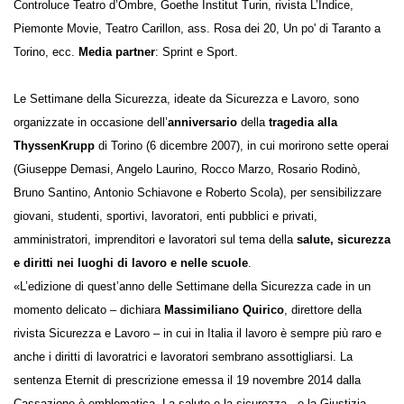
Teatro d’Ombre, Goethe Institut Turin, rivista L’Indice, Piemonte
Movie, Teatro Carillon, ass. Rosa dei 20, Un po' di Taranto a Torino, ecc.
Media partner
: Sprint e Sport.
Le Settimane della Sicurezza, ideate da Sicurezza e Lavoro, sono
organizzate in occasione dell’
anniversario
della
tragedia alla
ThyssenKrupp
di Torino (6 dicembre 2007), in cui morirono sette
operai (Giuseppe Demasi, Angelo Laurino, Rocco Marzo, Rosario
Rodinò, Bruno Santino, Antonio Schiavone e Roberto Scola), per
sensibilizzare giovani, studenti, sportivi, lavoratori, enti pubblici e
privati, amministratori, imprenditori e lavoratori sul tema della
salute,
sicurezza e diritti nei luoghi di lavoro e nelle scuole
.
«L’edizione di quest’anno delle Settimane della Sicurezza cade in un
momento delicato – dichiara
Massimiliano Quirico
, direttore della
rivista Sicurezza e Lavoro – in cui in Italia il lavoro è sempre più raro e
anche i diritti di lavoratrici e lavoratori sembrano assottigliarsi. La
sentenza Eternit di prescrizione emessa il 19 novembre 2014 dalla