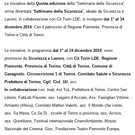
Le iniziative della
Quinta edizione
della “Settimana della Sicurezza”,
ormai diventata “
Settimane della Sicurezza
”, ideate da Sicurezza e
Lavoro, in collaborazione con Cit Turin LDE, si svolgono
dal 1° al 14
dicembre 2014
. Con il patrocinio di Regione Piemonte, Provincia di
Torino e Città di Torino.
Le iniziative, in programma
dal 1° al 14 dicembre 2014
, sono
promosse da
Sicurezza e Lavoro
, con
Cit Turin LDE
,
Regione
Piemonte
,
Provincia di Torino
,
Città di Torino
,
Comune di
Cavagnolo
,
Circoscrizione 1 di Torino
,
Comitato Salute e
Sicurezza Prefettura di Torino
,
Cgil
,
Cisl
,
Uil
, ecc.
In collaborazione
con: Inail, Asl To1, Prefettura di Torino, Centro San
Liborio, FabLab Pavone, ass. Legami d’Acciaio, Ass. Famigliari Vittime
Amianto (Afeva), Comitato Matteo Valenti, ass. Il Mondo che vorrei,
ass. Sa Mena, Ce.Se.Di., scuole di Torino e provincia, ass. Acrisis, ass.
Quintiliano, Festival internazionale CinemAmbiente, Museo Nazionale
del Cinema, Gioc, Fondazione Teatro Piemonte Europa, Controluce