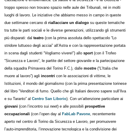
Cassazione è emblematica. La salute e la sicurezza - e la Giustizia -
troppo spesso non trovano spazio nelle aule dei Tribunali, né in molti
luoghi di lavoro. Le iniziative che abbiamo messo in campo in queste
due settimane cercano di
riallacciare un dialogo
su queste
tematiche tra tutte le parti sociali e le diverse generazioni, utilizzando
gli strumenti più disparati: dal
teatro
(con la prima assoluta dello
spettacolo “Lo stridore luttuoso degli acciai” all’Astra e con la
rappresentazione portata in scena dagli studenti “Vogliamo vivere!”)
allo
sport
(con il Trofeo “Sicurezza e Lavoro”, le partite del settore
giovanile e la partecipazione della squadra Primavera del Torino F.C.),
dalle
mostre
(“L’Italia che muore al lavoro”) agli
incontri
con le
associazioni di vittime, le Istituzioni, il mondo del giornalismo (con la
prima presentazione torinese del libro “Venditori di fumo. Quello che
gli Italiani devono sapere sull’Ilva e su Taranto” al
Centro San
Liborio
). Con un’attenzione particolare ai
giovani
(con l’incontro sui
neet
) e alle possibili
prospettive occupazionali
(con l’open day al
FabLab Pavone
, recentemente aperto nel centro di Torino da