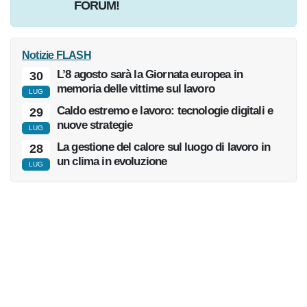
Quesiti
? Proponili nel
FORUM!
Notizie
FLASH
L’8 agosto sarà la Giornata europea in
30
memoria delle vittime sul lavoro
LUG
Caldo estremo e lavoro: tecnologie digitali e
29
nuove strategie
LUG
La gestione del calore sul luogo di lavoro in
28
un clima in evoluzione
LUG