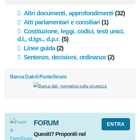
Indice degli argomenti
» Differenze di genere, età, cultura (42)
Altri documenti, approfondimenti
(32)
Atti parlamentari e consiliari
(1)
Costituzione, leggi, codici, testi unici,
d.l., d.lgs., d.p.r.
(5)
Linee guida
(2)
Sentenze, decisioni, ordinanze
(2)
Banca Dati
di PuntoSicuro
FORUM
ENTRA