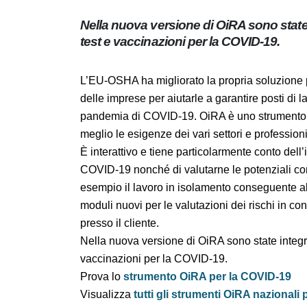
Nella nuova versione di OiRA sono stat
materia di test e vaccinazioni per la C
L’EU-OSHA ha migliorato la propria soluzione 
disposizione delle imprese per aiutarle a ga
sanitarie durante la pandemia di COVID-19.
ora potenziato per soddisfare meglio le esige
È interattivo e tiene particolarmente conto d
contro la COVID-19 nonché di valutarne le po
quali ad esempio il lavoro in isolamento co
aggiunti due moduli nuovi per le valutazioni 
l’attività lavorativa in loco presso il cliente.
Nella nuova versione di OiRA sono state inte
vaccinazioni per la COVID-19.
Prova lo
strumento OiRA per la COVID-19
Visualizza
tutti gli strumenti OiRA naziona