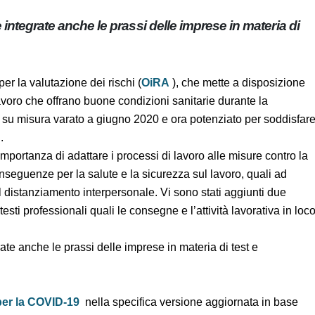
e integrate anche le prassi delle imprese in
OVID-19.
per la valutazione dei rischi (
OiRA
), che mette a
rantire posti di lavoro che offrano buone condizioni
 OiRA è uno strumento su misura varato a giugno 2020 e
nze dei vari settori e professioni.
ell’importanza di adattare i processi di lavoro alle misure
tenziali conseguenze per la salute e la sicurezza sul lavoro,
nseguente al distanziamento interpersonale. Vi sono stati
dei rischi in contesti professionali quali le consegne e
grate anche le prassi delle imprese in materia di test e
li per la COVID-19
nella specifica versione aggiornata in