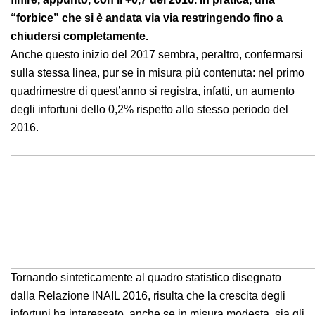
progressivo rallentamento: da -8,8% del 2012, a -
6,8% nel 2013, a -4,5% nel 2014, a -4,0% nel 2015 per
finire, appunto, con il +0,7 del 2016. In pratica, una
“forbice” che si è andata via via restringendo fino a
chiudersi completamente.
Anche questo inizio del 2017 sembra, peraltro,
confermarsi sulla stessa linea, pur se in misura più
contenuta: nel primo quadrimestre di quest’anno si
registra, infatti, un aumento degli infortuni dello 0,2%
rispetto allo stesso periodo del 2016.