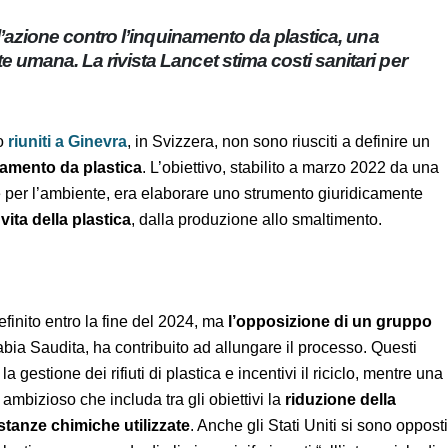
ano l’azione contro l’inquinamento da plastica, una
ute umana. La rivista Lancet stima costi sanitari
ono
riuniti a Ginevra
, in Svizzera, non sono riusciti a definire
l’inquinamento da plastica
. L’obiettivo, stabilito a marzo
e Nazioni Unite per l’ambiente, era elaborare uno
golamentare l’intero ciclo di vita della plastica
, dalla
re definito entro la fine del 2024, ma
l’opposizione di un
idati dall’Arabia Saudita, ha contribuito ad allungare il
do che regolamenti la gestione dei rifiuti di plastica e
i cento Paesi chiede un trattato più ambizioso che includa tra