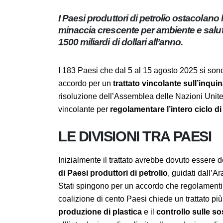
I Paesi produttori di petrolio ostacol
minaccia crescente per ambiente e sal
per 1500 miliardi di dollari all’anno.
I 183 Paesi che dal 5 al 15 agosto 2025 si s
un accordo per un
trattato vincolante sul
2022 da una risoluzione dell’Assemblea dell
strumento giuridicamente vincolante per
re
produzione allo smaltimento.
LE DIVISIONI TRA PAESI
Inizialmente il trattato avrebbe dovuto esse
gruppo di Paesi produttori di petrolio
, gu
processo. Questi Stati spingono per un accor
incentivi il riciclo, mentre una coalizione d