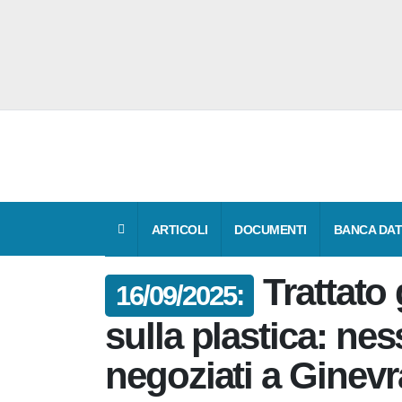
ARTICOLI
DOCUMENTI
BANCA 
Trattat
16/09/2025:
sulla plastica: n
negoziati a Ginev