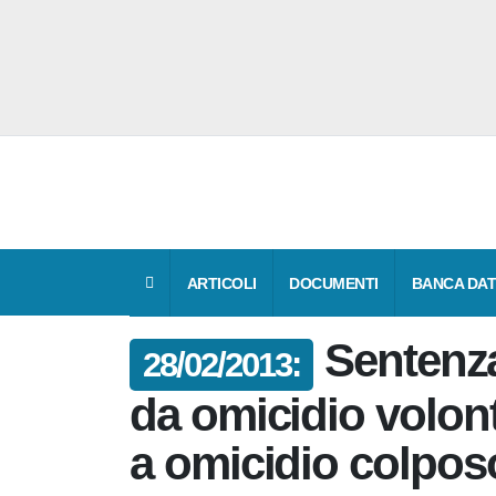
ARTICOLI
DOCUMENTI
BANCA 
Senten
28/02/2013:
Thyssen: da omici
eventuale a omic