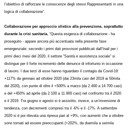
nazionale in grado di favorire la raccolta e la diffusione di esperienze in
diversi contesti lavorativi, con l’obiettivo di rafforzare le conoscenze
degli stessi Rappresentanti in una logica di collaborazione”.
Collaborazione per approccio olistico alla prevenzione,
soprattutto durante la crisi sanitaria.
“Questa esigenza di
collaborazione - ha proseguito - appare ancora più accentuata nella
presente fase emergenziale: secondo i primi dati provvisori pubblicati
dall’Inail per i primi dieci mesi del 2020, il settore “Sanità e assistenza
sociale” si distingue per il forte incremento delle denunce di infortunio
in occasione di lavoro. I due terzi di esse hanno riguardato il contagio
da Covid-19: +117% da gennaio ad ottobre 2020 (dai 23mila casi del
2019 ai 50mila del 2020), con punte di oltre il +500% a marzo (da 2.400
a 14.700 casi) e del +450% ad aprile (da 2.100 a 11.900 casi) nel
confronto tra il 2020 e il 2019. Tra giugno e agosto si è assistito, invece,
a un’inversione di tendenza, con decrementi compresi tra il -6% e il
-17%. A settembre 2020 si è poi rilevata una ripresa pari al +9%, con