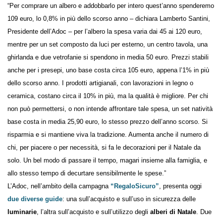
“Per comprare un albero e addobbarlo per intero quest’anno
spenderemo 109 euro, lo 0,8% in più dello scorso anno – dichiara
Lamberto Santini, Presidente dell’Adoc – per l’albero la spesa varia dai
45 ai 120 euro, mentre per un set composto da luci per esterno, un
centro tavola, una ghirlanda e due vetrofanie si spendono in media 50
euro. Prezzi stabili anche per i presepi, uno base costa circa 105 euro,
appena l’1% in più dello scorso anno. I prodotti artigianali, con
lavorazioni in legno o ceramica, costano circa il 10% in più, ma la
qualità è migliore. Per chi non può permettersi, o non intende
affrontare tale spesa, un set natività base costa in media 25,90 euro, lo
stesso prezzo dell’anno scorso. Si risparmia e si mantiene viva la
tradizione. Aumenta anche il numero di chi, per piacere o per
necessità, si fa le decorazioni per il Natale da solo. Un bel modo di
passare il tempo, magari insieme alla famiglia, e allo stesso tempo di
decurtare sensibilmente le spese.”
L’Adoc, nell’ambito della campagna
, presenta oggi
“RegaloSicuro”
: una sull’acquisto e sull’uso in sicurezza delle
due diverse guide