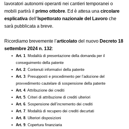
a varie richieste di proroga, il nuovo decreto conferma
che l’obbligo della
patente a crediti
per le imprese e i
lavoratori autonomi operanti nei cantieri temporanei o
mobili partirà il
primo ottobre
. Ed è attesa una
circolare esplicativa
dell’
Ispettorato nazionale del
Lavoro
che sarà pubblicata a breve.
Ricordiamo brevemente l’
articolato
del nuovo
Decreto
18 settembre 2024 n. 132
:
Art. 1
. Modalità di presentazione della domanda per il
conseguimento della patente
Art. 2
. Contenuti informativi della patente
Art. 3
. Presupposti e procedimento per l’adozione del
provvedimento cautelare di sospensione della patente
Art. 4
. Attribuzione dei crediti
Art. 5
. Criteri di attribuzione di crediti ulteriori
Art. 6
. Sospensione dell’incremento dei crediti
Art. 7
. Modalità di recupero dei crediti decurtati