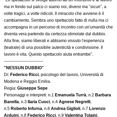
Riportiamo con piacere il contributo di uno
spettatore:
"Lo spettacolo si svolge attorno ad un infortunio e al
lavoro ma in fondo sul palco ci siamo noi, diversi ma
"sicuri", a volte tragici, a volte ridicoli. Il miracolo che
avviene è il cambiamento. Sembra uno spettacolo fatto
di nulla ma ci accompagna in un percorso di incontro
con un'umanità che diventa vera partendo da certezza
stimolate dal dubbio. Alla fine, siamo liberati e abbiamo
vissuto l'esperienza (teatrale) di una possibile
autenticità e condivisione. Il lavoro è vita. Questo
spettacolo aiuta entrambe".
------------------------------
"NESSUN DUBBIO”
Di:
Federico Ricci
, psicologo del lavoro, Università di
Modena e Reggio Emilia.
Regia:
Giuseppe Sepe