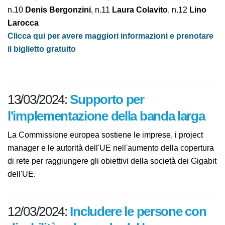
Personaggi e interpreti: n.1
Emanuela Turrà
,
n.2
Barbara Banella
, n.3
Ilaria Cuoci
, n.4
Agnese
Negrelli
, n.5
Roberto Infurna
, n.6
Andrea Giglioli
,
n.7
Lorenzo Arduini
, n.8
Federico Ricci
, n.9
Valentina
Tolaini
, n.10
Denis Bergonzini
, n.11
Laura Colavito
,
n.12
Lino Larocca
Clicca qui per avere maggiori informazioni e
prenotare il biglietto gratuito
13/03/2024:
Supporto per
l'implementazione della banda
larga
La Commissione europea sostiene le imprese, i project
manager e le autorità dell'UE nell'aumento della
copertura di rete per raggiungere gli obiettivi della