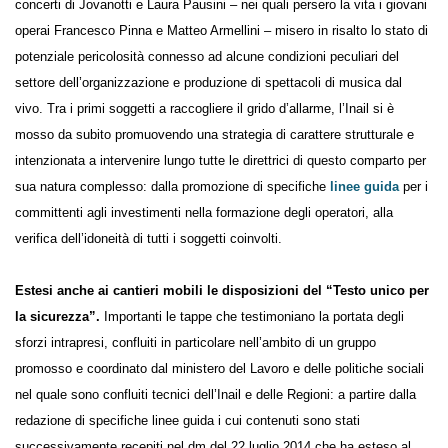
Reggio Calabria, i due infortuni verificati in occasione dell’allestimento
dei concerti di Jovanotti e Laura Pausini – nei quali persero la vita i
giovani operai Francesco Pinna e Matteo Armellini – misero in risalto lo
stato di potenziale pericolosità connesso ad alcune condizioni
peculiari del settore dell’organizzazione e produzione di spettacoli di
musica dal vivo. Tra i primi soggetti a raccogliere il grido d’allarme,
l’Inail si è mosso da subito promuovendo una strategia di carattere
strutturale e intenzionata a intervenire lungo tutte le direttrici di
questo comparto per sua natura complesso: dalla promozione di
specifiche
linee guida
per i committenti agli investimenti nella
formazione degli operatori, alla verifica dell’idoneità di tutti i soggetti
coinvolti.
Estesi anche ai cantieri mobili le disposizioni del “Testo unico
per la sicurezza”.
Importanti le tappe che testimoniano la portata
degli sforzi intrapresi, confluiti in particolare nell’ambito di un gruppo
promosso e coordinato dal ministero del Lavoro e delle politiche