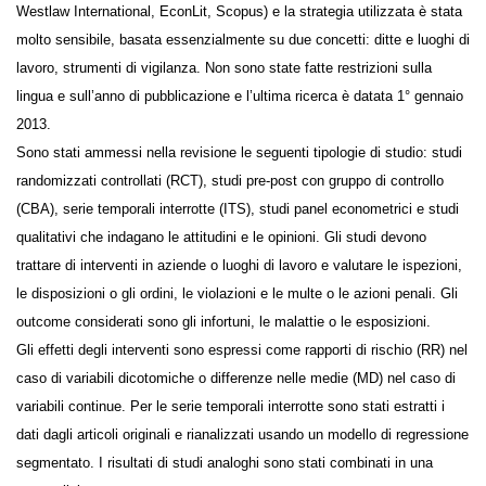
(CENTRAL, MEDLINE, EMBASE, CINHAL, PsycINFO, HeinOnline,
Westlaw International, EconLit, Scopus) e la strategia utilizzata è stata
molto sensibile, basata essenzialmente su due concetti: ditte e luoghi
di lavoro, strumenti di vigilanza. Non sono state fatte restrizioni sulla
lingua e sull’anno di pubblicazione e l’ultima ricerca è datata 1°
gennaio 2013.
Sono stati ammessi nella revisione le seguenti tipologie di studio: studi
randomizzati controllati (RCT), studi pre-post con gruppo di controllo
(CBA), serie temporali interrotte (ITS), studi panel econometrici e studi
qualitativi che indagano le attitudini e le opinioni. Gli studi devono
trattare di interventi in aziende o luoghi di lavoro e valutare le
ispezioni, le disposizioni o gli ordini, le violazioni e le multe o le azioni
penali. Gli outcome considerati sono gli infortuni, le malattie o le
esposizioni.
Gli effetti degli interventi sono espressi come rapporti di rischio (RR)
nel caso di variabili dicotomiche o differenze nelle medie (MD) nel caso
di variabili continue. Per le serie temporali interrotte sono stati estratti