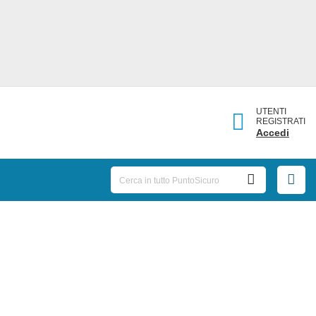
UTENTI
REGISTRATI
Accedi
La
05/12/2023:
tutela del lavoratore nelle novità
legislative