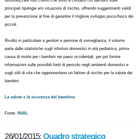
Il Quaderno, presentato in una nuova edizione Inail, intende
sensibilizzare tutti coloro che sono a contatto coi bambini sulle
principali tipologie e/o situazioni di rischio, offrendo suggerimenti
validi per la prevenzione al fine di garantire il migliore sviluppo psico-
fisico dei piccoli.
Rivolto in particolare a genitori e persone di sorveglianza, il volume
parte dalle statistiche sugli infortuni domestici in età pediatrica, prima
causa di morte per i bambini nei paesi occidentali, per poi fornire
informazioni sulle possibili fonti di pericolo negli ambienti domestici e
sugli stili di vita che rappresentano un fattore di rischio per la salute
dei bambini.
La salute e la sicurezza del bambino
Fonte:
INAIL
.