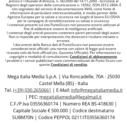
presso il Tribunale di Brescia, n. 56/2000 del 14.11.2000 - Iscrizione al
Registro degli operatori della comunicazione n. 16562. ISSN 2612-2804. È
sito segnalato dal servizio di documentazione INAIL come fonte di
informazioni di particolare interesse/attualità, è media partner della
Agenzia Europea per la salute e sicurezza nei luoghi di lavoro EU-OSHA
per le campagne di sensibilizzazione su salute e sicurezza.
I contenuti presenti sul sito PuntoSicuro non possono essere utilizzati al
fine di addestrare sistemi di intelligenza artificiale.
I contenuti degli articoli possono contenere pareri personali degli autori.
Non si risponde per interpretazioni che dovessero risultare inesatte o
erronee.
I documenti della Banca dati di PuntoSicuro non possono essere
considerati testi ufficiali: una norma con valore di legge può essere
ricavata solo da fonti ufficiali (es. Gazzetta Ufficiale). Per informazioni su
copyright e modalità di consultazione:
Condizioni di abbonamento
.
I prodotti e i servizi pubblicitari sono commercializzati da Punto Sicuro con
queste
Condizioni di vendita
.
Mega Italia Media S.p.A. | Via Roncadelle, 70A - 25030
Castel Mella (BS) - Italia
Tel.
(+39) 030.2650661
| E-Mail:
info@megaitaliamedia.it
| PEC:
megaitaliamedia@legalmail.it
C.F./P.Iva 03556360174 | Numero REA BS-418630 |
Capitale Sociale € 500.000 | Codice destinatario
SUBM70N | Codice PEPPOL 0211:IT03556360174