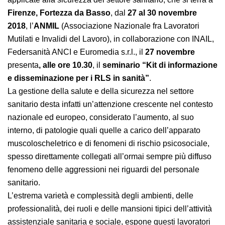
tecnologie applicate alla sicurezza del settore sanitario,
che si terrà a
Firenze, Fortezza da Basso
, dal
27 al 30
novembre 2018
, l’
ANMIL
(Associazione Nazionale fra
Lavoratori Mutilati e Invalidi del Lavoro), in
collaborazione con INAIL, Federsanità ANCI e
Euromedia s.r.l., il
27 novembre
presenta
, alle ore
10.30
, il
seminario “Kit di informazione e
disseminazione per i RLS in sanità”
.
La gestione della salute e della sicurezza nel settore
sanitario desta infatti un’attenzione crescente nel
contesto nazionale ed europeo, considerato l’aumento,
al suo interno, di patologie quali quelle a carico
dell’apparato muscoloscheletrico e di fenomeni di
rischio psicosociale, spesso direttamente collegati
all’ormai sempre più diffuso fenomeno delle
aggressioni nei riguardi del personale sanitario.
L’estrema varietà e complessità degli ambienti, delle