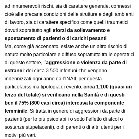
professionalità, dei ruoli e delle mansioni tipici
dell’attività assistenziale sanitaria e sociale, espone
questi lavoratori ad innumerevoli rischi, sia di carattere
generale, connessi cioè alle precarie condizioni delle
strutture e degli ambienti di lavoro, sia di carattere
specifico come quelli traumatici dovuti soprattutto agli
sforzi da sollevamento e spostamento di pazienti o
di carichi pesanti
.
Ma, come già accennato, esiste anche un altro rischio
di natura molto particolare e diffuso soprattutto tra le
operatrici di questo settore, l’
aggressione o violenza
da parte di estranei
: dei circa 3.500 infortuni che
vengono indennizzati ogni anno dall’INAIL per questa
particolarissima tipologia di evento,
circa 1.100 (quasi
un terzo del totale) si verificano nella Sanità e di
questi ben il 75% (800 casi circa) interessa la
componente femminile
. Si tratta in genere di
aggressioni da parte di pazienti (per lo più psicolabili o