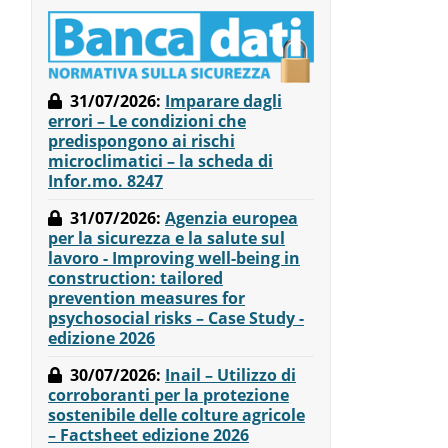
31/07/2026
:
Imparare dagli
errori – Le condizioni che
predispongono ai rischi
microclimatici – la scheda di
Infor.mo. 8247
31/07/2026
:
Agenzia europea
per la sicurezza e la salute sul
lavoro - Improving well-being in
construction: tailored
prevention measures for
psychosocial risks – Case Study -
edizione 2026
30/07/2026
:
Inail – Utilizzo di
corroboranti per la protezione
sostenibile delle colture agricole
– Factsheet edizione 2026