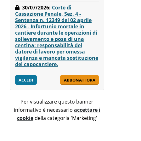
30/07/2026
:
Corte di
Cassazione Penale, Sez. 4 -
r
Sentenza n. 12349 del 02 aprile
2026 - Infortunio mortale in
cantiere durante le operazioni di
sollevamento e posa di una
centina: responsabilità del
datore di lavoro per omessa
vigilanza e mancata sostituzione
del capocantiere.
ACCEDI
ABBONATI ORA
Per visualizzare questo banner
informativo è necessario
accettare i
cookie
della categoria 'Marketing'