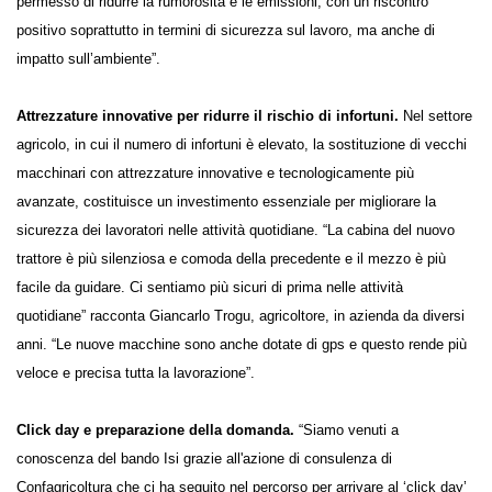
nuova trattrice aziendale e una macchina operatrice. Questo ci ha
permesso di ridurre la rumorosità e le emissioni, con un riscontro
positivo soprattutto in termini di sicurezza sul lavoro, ma anche di
impatto sull’ambiente”.
Attrezzature innovative per ridurre il rischio di infortuni.
Nel
settore agricolo, in cui il numero di infortuni è elevato, la sostituzione
di vecchi macchinari con attrezzature innovative e tecnologicamente
più avanzate, costituisce un investimento essenziale per migliorare la
sicurezza dei lavoratori nelle attività quotidiane. “La cabina del nuovo
trattore è più silenziosa e comoda della precedente e il mezzo è più
facile da guidare. Ci sentiamo più sicuri di prima nelle attività
quotidiane” racconta Giancarlo Trogu, agricoltore, in azienda da diversi
anni. “Le nuove macchine sono anche dotate di gps e questo rende
più veloce e precisa tutta la lavorazione”.
Click day e preparazione della domanda.
“Siamo venuti a
conoscenza del bando Isi grazie all'azione di consulenza di