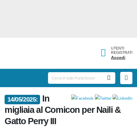
UTENTI
REGISTRATI
Accedi
In
14/05/2025:
migliaia al Comicon per Naili &
Gatto Perry III