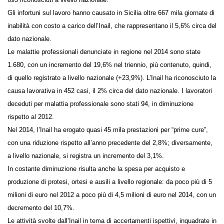
triennio), dei quali 2.469 avvenuti in itinere.
I casi di infortunio con esito mortale nel 2014 sono stati 56, l’8,1% dei
695 riconosciuti a livello nazionale.
Gli infortuni sul lavoro hanno causato in Sicilia oltre 667 mila giornate
di inabilità con costo a carico dell’Inail, che rappresentano il 5,6% circa
del dato nazionale.
Le malattie professionali denunciate in regione nel 2014 sono state
1.680, con un incremento del 19,6% nel triennio, più contenuto, quindi,
di quello registrato a livello nazionale (+23,9%). L’Inail ha riconosciuto
la causa lavorativa in 452 casi, il 2% circa del dato nazionale. I lavoratori
deceduti per malattia professionale sono stati 94, in diminuzione
rispetto al 2012.
Nel 2014, l’Inail ha erogato quasi 45 mila prestazioni per “prime cure”,
con una riduzione rispetto all’anno precedente del 2,8%;
diversamente, a livello nazionale, si registra un incremento del 3,1%.
In costante diminuzione risulta anche la spesa per acquisto e
produzione di protesi, ortesi e ausili a livello regionale: da poco più di 5