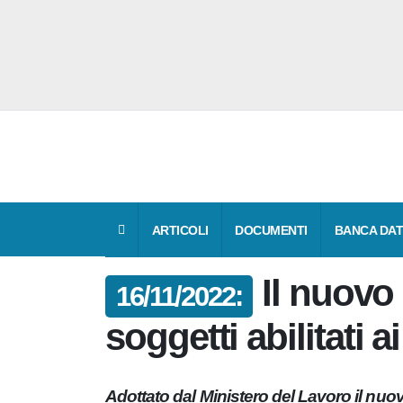
ARTICOLI
DOCUMENTI
BANCA 
Il nuov
16/11/2022:
per i soggetti abil
tensione