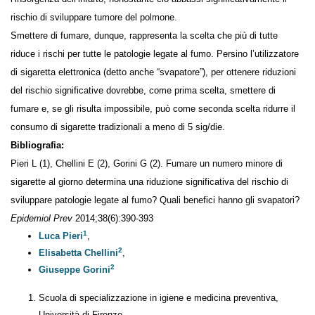
l’insorgenza dell’infarto, nonostante ciò abbassi significativamente il
rischio di sviluppare tumore del polmone.
Smettere di fumare, dunque, rappresenta la scelta che più di tutte
riduce i rischi per tutte le patologie legate al fumo. Persino l’utilizzatore
di sigaretta elettronica (detto anche “svapatore”), per ottenere
riduzioni del rischio significative dovrebbe, come prima scelta,
smettere di fumare e, se gli risulta impossibile, può come seconda
scelta ridurre il consumo di sigarette tradizionali a meno di 5 sig/die.
Bibliografia:
Pieri L (1), Chellini E (2), Gorini G (2). Fumare un numero minore di
sigarette al giorno determina una riduzione significativa del rischio di
sviluppare patologie legate al fumo? Quali benefici hanno gli
svapatori?
Epidemiol Prev
2014;38(6):390-393
1
Luca Pieri
,
2
Elisabetta Chellini
,
2
Giuseppe Gorini
Scuola di specializzazione in igiene e medicina preventiva,