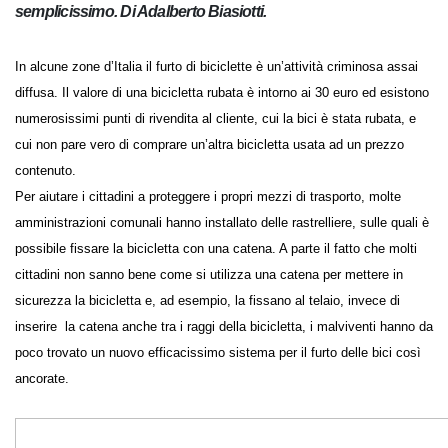
La fantasia dei malviventi non ha limiti. Ecco un nuovo
trucco, grazie al quale il furto delle biciclette diventa
semplicissimo. Di Adalberto Biasiotti.
In alcune zone d’Italia il furto di biciclette è un’attività criminosa assai
diffusa. Il valore di una bicicletta rubata è intorno ai 30 euro ed
esistono numerosissimi punti di rivendita al cliente, cui la bici è stata
rubata, e cui non pare vero di comprare un’altra bicicletta usata ad un
prezzo contenuto.
Per aiutare i cittadini a proteggere i propri mezzi di trasporto, molte
amministrazioni comunali hanno installato delle rastrelliere, sulle quali
è possibile fissare la bicicletta con una catena. A parte il fatto che molti
cittadini non sanno bene come si utilizza una catena per mettere in
sicurezza la bicicletta e, ad esempio, la fissano al telaio, invece di
inserire la catena anche tra i raggi della bicicletta, i malviventi hanno
da poco trovato un nuovo efficacissimo sistema per il furto delle bici
così ancorate.