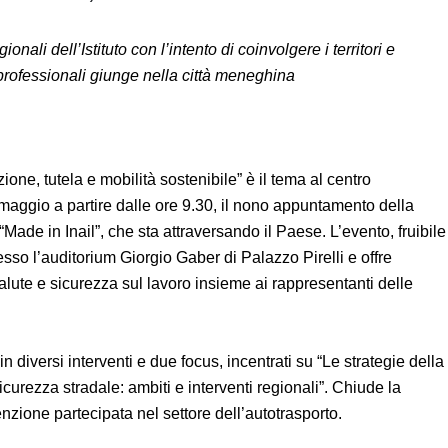
egionali dell’Istituto con l’intento di coinvolgere i territori e
ttie professionali giunge nella città meneghina
nzione, tutela e mobilità sostenibile” è il tema al centro
23 maggio a partire dalle ore 9.30, il nono appuntamento
enzione “Made in Inail”, che sta attraversando il Paese.
esto sito, si svolge presso l’auditorium Giorgio Gaber di
ondire i temi legati alla salute e sicurezza sul lavoro insieme
eholders del territorio.
lati in diversi interventi e due focus, incentrati su “Le
ovativi” e sulla “Sicurezza stradale: ambiti e interventi
tonda dedicata alla prevenzione partecipata nel settore