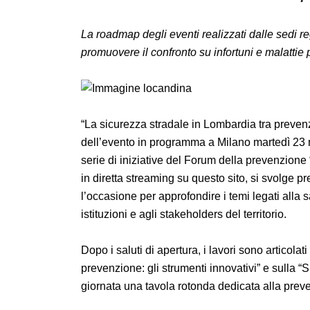
La roadmap degli eventi realizzati dalle sedi r
promuovere il confronto su infortuni e mala
“La sicurezza stradale in Lombardia tra preve
dell’evento in programma a Milano martedì 
della serie di iniziative del Forum della prev
L’evento, fruibile in diretta streaming su qu
Palazzo Pirelli e offre l’occasione per approf
ai rappresentanti delle istituzioni e agli stak
Dopo i saluti di apertura, i lavori sono artico
strategie della prevenzione: gli strumenti inn
regionali”. Chiude la giornata una tavola ro
dell’autotrasporto.