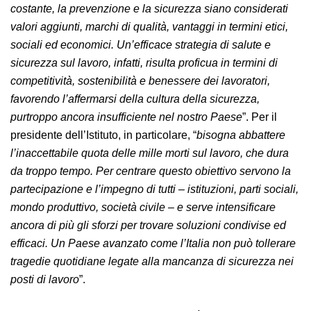
tutela della salute e della sicurezza sui posti di lavoro.
In coerenza con la missione istituzionale dell’Inail, è per
noi fondamentale consolidare sinergie con diverse
realtà affinché, attraverso uno sforzo condiviso e un
confronto costante, la prevenzione e la sicurezza siano
considerati valori aggiunti, marchi di qualità, vantaggi
in termini etici, sociali ed economici. Un’efficace
strategia di salute e sicurezza sul lavoro, infatti, risulta
proficua in termini di competitività, sostenibilità e
benessere dei lavoratori, favorendo l’affermarsi della
cultura della sicurezza, purtroppo ancora insufficiente
nel nostro Paese
”. Per il presidente dell’Istituto, in
particolare, “
bisogna abbattere l’inaccettabile quota
delle mille morti sul lavoro, che dura da troppo tempo.
Per centrare questo obiettivo servono la
partecipazione e l’impegno di tutti – istituzioni, parti
sociali, mondo produttivo, società civile – e serve