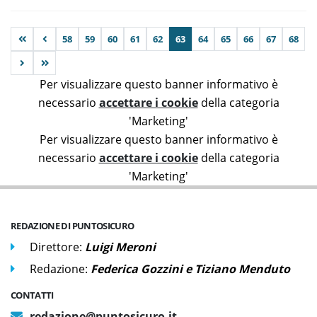
58
59
60
61
62
63
64
65
66
67
68
Per visualizzare questo banner informativo è
necessario
accettare i cookie
della categoria
'Marketing'
Per visualizzare questo banner informativo è
necessario
accettare i cookie
della categoria
'Marketing'
REDAZIONE DI PUNTOSICURO
Direttore:
Luigi Meroni
Redazione:
Federica Gozzini e Tiziano Menduto
CONTATTI
redazione@puntosicuro.it