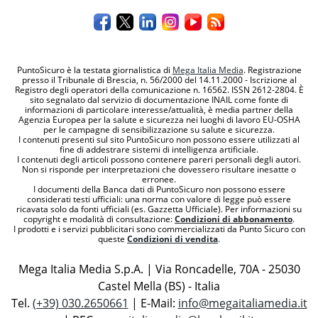
PuntoSicuro è la testata giornalistica di
Mega Italia Media
. Registrazione
presso il Tribunale di Brescia, n. 56/2000 del 14.11.2000 - Iscrizione al
Registro degli operatori della comunicazione n. 16562. ISSN 2612-2804. È
sito segnalato dal servizio di documentazione INAIL come fonte di
informazioni di particolare interesse/attualità, è media partner della
Agenzia Europea per la salute e sicurezza nei luoghi di lavoro EU-OSHA
per le campagne di sensibilizzazione su salute e sicurezza.
I contenuti presenti sul sito PuntoSicuro non possono essere utilizzati al
fine di addestrare sistemi di intelligenza artificiale.
I contenuti degli articoli possono contenere pareri personali degli autori.
Non si risponde per interpretazioni che dovessero risultare inesatte o
erronee.
I documenti della Banca dati di PuntoSicuro non possono essere
considerati testi ufficiali: una norma con valore di legge può essere
ricavata solo da fonti ufficiali (es. Gazzetta Ufficiale). Per informazioni su
copyright e modalità di consultazione:
Condizioni di abbonamento
.
I prodotti e i servizi pubblicitari sono commercializzati da Punto Sicuro con
queste
Condizioni di vendita
.
Mega Italia Media S.p.A. | Via Roncadelle, 70A - 25030
Castel Mella (BS) - Italia
Tel.
(+39) 030.2650661
| E-Mail:
info@megaitaliamedia.it