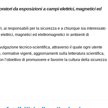
avoratori da esposizioni a campi elettrici, magnetici
atori, ai responsabili per la sicurezza e a chiunque sia
zione a campi elettrici, magnetici ed elettromagnetici in
 divulgazione tecnico-scientifica, attraverso il quale ogni
i tecniche, normative vigenti, aggiornamenti sulla
e prassi e comportamenti, con l’obiettivo di promuovere e
 particolare ambiente di lavoro.