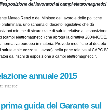
alute relative all’esposizione dei lavoratori ai campi
esidente Matteo Renzi e del Ministro del lavoro e delle
vato, in esame preliminare, uno schema di decreto legislativo
ulle disposizioni minime di sicurezza e di salute relative
anti dagli agenti fisici (campi elettromagnetici) che abroga la
ordinamento nazionale alla normativa europea in materia.
1/2008 (Testo Unico in materia di salute e sicurezza sul
tolo VIII, relativo alla “Protezione dei lavoratori dai rischi di
 relazione annuale 2015
ti statistici