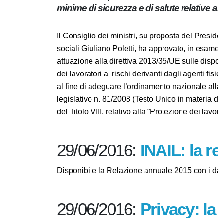
disposizioni minime di sicurezza e di s
elettromagnetici
Il Consiglio dei ministri, su proposta del Pr
politiche sociali Giuliano Poletti, ha appro
che dà attuazione alla direttiva 2013/35/UE s
all’esposizione dei lavoratori ai rischi deriv
direttiva 2004/40/CE, al fine di adeguare l’
Prevede modifiche al decreto legislativo n. 8
lavoro), nella parte relativa al CAPO IV, del Ti
esposizione a campi elettromagnetici”.
29/06/2016:
INAIL: la
Disponibile la Relazione annuale 2015 con i da