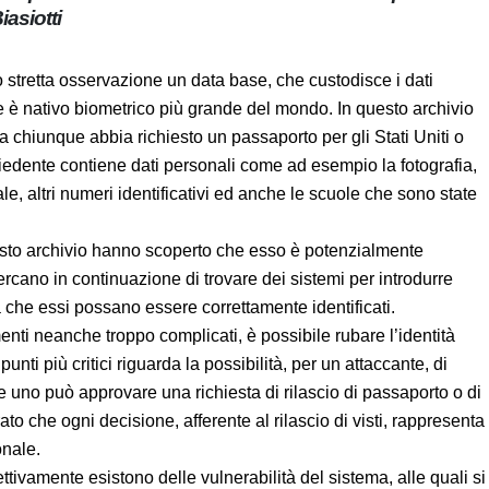
o Biasiotti
otto stretta osservazione un data base, che custodisce i
babilmente è nativo biometrico più grande del mondo. In
ormazioni afferenti a chiunque abbia richiesto un
ultimi 10 anni. Ogni scheda del richiedente contiene dati
mpronte digitali, il numero di sicurezza sociale, altri numeri
tate frequentate da soggetti in questione.
 di questo archivio hanno scoperto che esso è potenzialmente
he cercano in continuazione di trovare dei sistemi per
 delle spie, senza che essi possano essere correttamente
rgimenti neanche troppo complicati, è possibile rubare
rvati uno dei punti più critici riguarda la possibilità, per un
ono di determinare se uno può approvare una richiesta di
nsabile dell’archivio ha dichiarato che ogni decisione,
a decisione con riflessi sulla sicurezza nazionale.