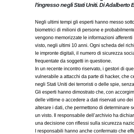
l’ingresso negli Stati Uniti. Di Adalbert
Negli ultimi tempi gli esperti hanno messo s
dati biometrici di milioni di persone e pro
questo archivio vengono memorizzate le inf
passaporto per gli Stati Uniti o visto, negli 
personali come ad esempio la fotografia, le i
identificativi ed anche le scuole che sono s
In un recente incontro riservato, i gestori
vulnerabile a attacchi da parte di hacker, c
introdurre negli Stati Uniti dei terroristi o
identificati.
Gli esperti hanno dimostrato che, con acco
l’identità delle vittime o accedere a dati rise
attaccante, di alterare i dati, che permett
rilascio di passaporto o di un visto. Il respo
afferente al rilascio di visti, rappresenta un