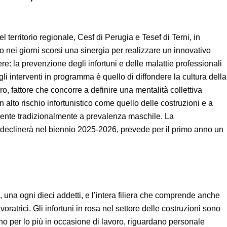
ia del territorio regionale, Cesf di Perugia e Tesef di Terni, in
to nei giorni scorsi una sinergia per realizzare un
cure in cantiere: la prevenzione degli infortuni e delle
”. L’obiettivo principale degli interventi in programma è
one e della salute e sicurezza sul lavoro, fattore che
abilitante nell’operare in settori produttivi con un alto
ruzioni e a valorizzare la presenza delle donne in un
hile. La collaborazione tra i partner del progetto, che si
r il primo anno un ricco programma di iniziative.
e, una ogni dieci addetti, e l’intera filiera che comprende
12% di lavoratrici. Gli infortuni in rosa nel settore delle
 nazionale, avvengono per lo più in occasione di lavoro,