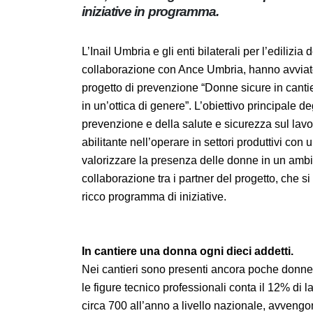
Le iniziative in programma.
L’Inail Umbria e gli enti bilaterali per l’ediliz
collaborazione con Ance Umbria, hanno avvia
innovativo progetto di prevenzione “Donne si
malattie professionali in un’ottica di genere
quello di diffondere la cultura della prevenzi
concorre a definire una mentalità collettiva 
rischio infortunistico come quello delle cost
ambiente tradizionalmente a prevalenza masc
declinerà nel biennio 2025-2026, prevede pe
In cantiere una donna ogni dieci addetti.
Nei cantieri sono presenti ancora poche donn
anche le figure tecnico professionali conta il 
costruzioni sono circa 700 all’anno a livello